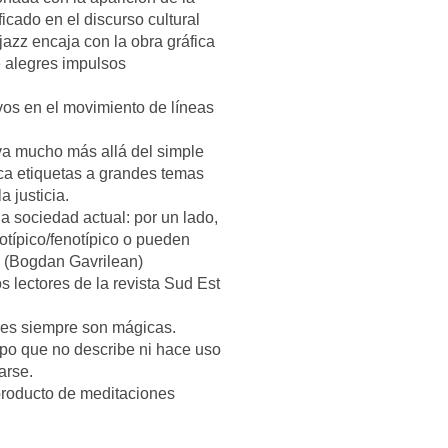
icado en el discurso cultural
azz encaja con la obra gráfica
e alegres impulsos
vos en el movimiento de líneas
 va mucho más allá del simple
ica etiquetas a grandes temas
a justicia.
a sociedad actual: por un lado,
otípico/fenotípico o pueden
es (Bogdan Gavrilean)
os lectores de la revista Sud Est
ones siempre son mágicas.
mpo que no describe ni hace uso
arse.
producto de meditaciones