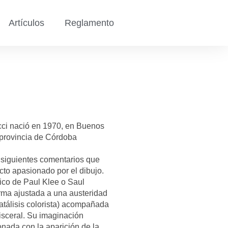
Artículos
Reglamento
ucci nació en 1970, en Buenos
, provincia de Córdoba
s siguientes comentarios que
cto apasionado por el dibujo.
fico de Paul Klee o Saul
orma ajustada a una austeridad
tálisis colorista) acompañada
isceral. Su imaginación
onada con la aparición de la