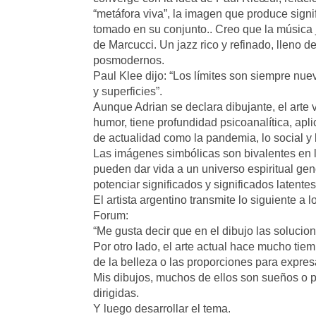
“metáfora viva”, la imagen que produce signif
tomado en su conjunto.. Creo que la música j
de Marcucci. Un jazz rico y refinado, lleno d
posmodernos.
Paul Klee dijo: “Los límites son siempre nue
y superficies”.
Aunque Adrian se declara dibujante, el arte
humor, tiene profundidad psicoanalítica, apl
de actualidad como la pandemia, lo social y l
Las imágenes simbólicas son bivalentes en l
pueden dar vida a un universo espiritual gen
potenciar significados y significados latent
El artista argentino transmite lo siguiente a l
Forum:
“Me gusta decir que en el dibujo las soluci
Por otro lado, el arte actual hace mucho tie
de la belleza o las proporciones para expres
Mis dibujos, muchos de ellos son sueños o 
dirigidas.
Y luego desarrollar el tema.